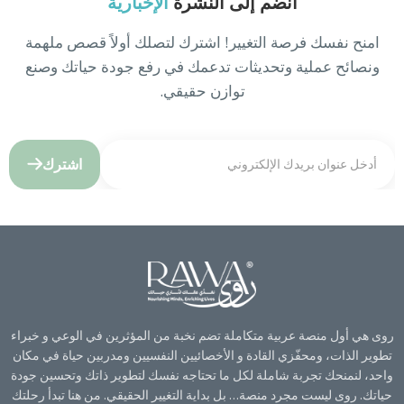
انضم إلى النشرة
الإخبارية
امنح نفسك فرصة التغيير! اشترك لتصلك أولاً قصص ملهمة
ونصائح عملية وتحديثات تدعمك في رفع جودة حياتك وصنع
توازن حقيقي.
اشترك
روى هي أول منصة عربية متكاملة تضم نخبة من المؤثرين في الوعي و خبراء
تطوير الذات، ومحفّزي القادة و الأخصائيين النفسيين ومدربين حياة في مكان
واحد، لنمنحك تجربة شاملة لكل ما تحتاجه نفسك لتطوير ذاتك وتحسين جودة
حياتك. روى ليست مجرد منصة… بل بداية التغيير الحقيقي. من هنا تبدأ رحلتك