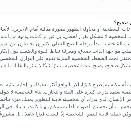
 صحيح؟
اعات السطحية أو محاولة الظهور بصورة مثالية أمام الآخرين. الأساس
. الشخصية لا تتشكل بقرار لحظي، بل عبر تراكمات يومية من الموا
 الشخصية، تبدأ مرحلة النضج الفعلي. كثيرون يخلطون بين تغيير 
يتطلب مواجهة الذات بصدق، ومعرفة نقاط القوة والضعف دون إنكار. 
تفي تحت الضغط. الشخصية المتزنة تقوم على التوازن الشخصي بين ا
كل صحيح، يصبح بناء الشخصية مسارًا ثابتًا لا يتأثر بالتقلبات العابر
مكتسبة يُطرح كثيرًا، لكن الواقع أكثر تعقيدًا من إجابة ثنائية. نعم
ية يعتمد بدرجة كبيرة على البيئة والتجارب. بناء الشخصية لا يت
الإنسان الذي يدرك أن شخصيته قابلة للتطوير يمتلك ميزة تنافسية 
التحسن، وأن تحسين الصورة الذاتية ممكن مهما كانت بدايتك. في الو
ي عملية قابلة للنمو. الشخصية إذًا ليست قدرًا جامدًا، بل مشروعًا 