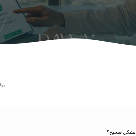
بو
 بشكل صحيح؟