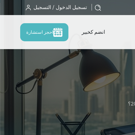
تسجيل الدخول / التسجيل
انضم كخبير
احجز استشارة