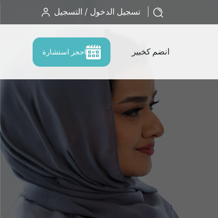
تسجيل الدخول / التسجيل
انضم كخبير
احجز استشارة